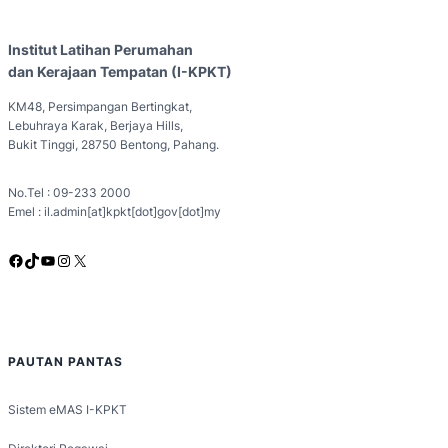
Institut Latihan Perumahan
dan Kerajaan Tempatan (I-KPKT)
KM48, Persimpangan Bertingkat,
Lebuhraya Karak, Berjaya Hills,
Bukit Tinggi, 28750 Bentong, Pahang.
No.Tel : 09-233 2000
Emel : il.admin[at]kpkt[dot]gov[dot]my
Facebook
TikTok
YouTube
Instagram
X
PAUTAN PANTAS
Sistem eMAS I-KPKT