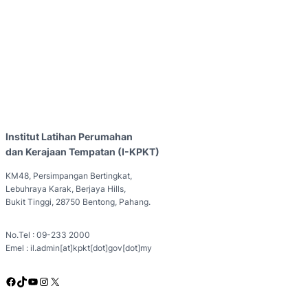
Institut Latihan Perumahan
dan Kerajaan Tempatan (I-KPKT)
KM48, Persimpangan Bertingkat,
Lebuhraya Karak, Berjaya Hills,
Bukit Tinggi, 28750 Bentong, Pahang.
No.Tel : 09-233 2000
Emel : il.admin[at]kpkt[dot]gov[dot]my
Facebook
TikTok
YouTube
Instagram
X