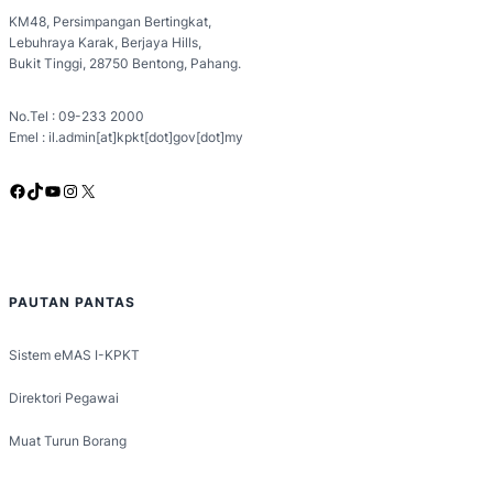
KM48, Persimpangan Bertingkat,
Lebuhraya Karak, Berjaya Hills,
Bukit Tinggi, 28750 Bentong, Pahang.
No.Tel : 09-233 2000
Emel : il.admin[at]kpkt[dot]gov[dot]my
Facebook
TikTok
YouTube
Instagram
X
PAUTAN PANTAS
Sistem eMAS I-KPKT
Direktori Pegawai
Muat Turun Borang