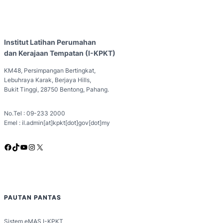
Institut Latihan Perumahan
dan Kerajaan Tempatan (I-KPKT)
KM48, Persimpangan Bertingkat,
Lebuhraya Karak, Berjaya Hills,
Bukit Tinggi, 28750 Bentong, Pahang.
No.Tel : 09-233 2000
Emel : il.admin[at]kpkt[dot]gov[dot]my
Facebook
TikTok
YouTube
Instagram
X
PAUTAN PANTAS
Sistem eMAS I-KPKT