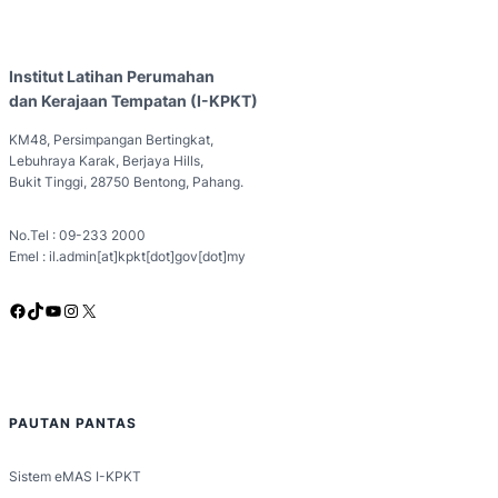
Institut Latihan Perumahan
dan Kerajaan Tempatan (I-KPKT)
KM48, Persimpangan Bertingkat,
Lebuhraya Karak, Berjaya Hills,
Bukit Tinggi, 28750 Bentong, Pahang.
No.Tel : 09-233 2000
Emel : il.admin[at]kpkt[dot]gov[dot]my
Facebook
TikTok
YouTube
Instagram
X
PAUTAN PANTAS
Sistem eMAS I-KPKT