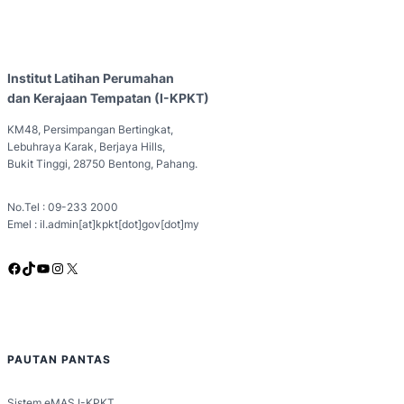
Institut Latihan Perumahan
dan Kerajaan Tempatan (I-KPKT)
KM48, Persimpangan Bertingkat,
Lebuhraya Karak, Berjaya Hills,
Bukit Tinggi, 28750 Bentong, Pahang.
No.Tel : 09-233 2000
Emel : il.admin[at]kpkt[dot]gov[dot]my
Facebook
TikTok
YouTube
Instagram
X
PAUTAN PANTAS
Sistem eMAS I-KPKT