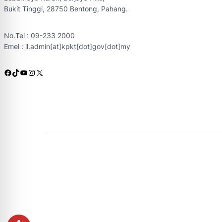
Bukit Tinggi, 28750 Bentong, Pahang.
No.Tel : 09-233 2000
Emel : il.admin[at]kpkt[dot]gov[dot]my
Facebook
TikTok
YouTube
Instagram
X