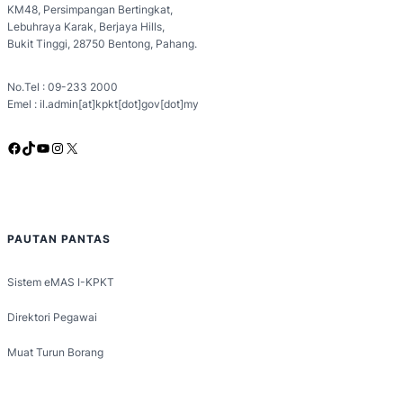
KM48, Persimpangan Bertingkat,
Lebuhraya Karak, Berjaya Hills,
Bukit Tinggi, 28750 Bentong, Pahang.
No.Tel : 09-233 2000
Emel : il.admin[at]kpkt[dot]gov[dot]my
Facebook
TikTok
YouTube
Instagram
X
PAUTAN PANTAS
Sistem eMAS I-KPKT
Direktori Pegawai
Muat Turun Borang