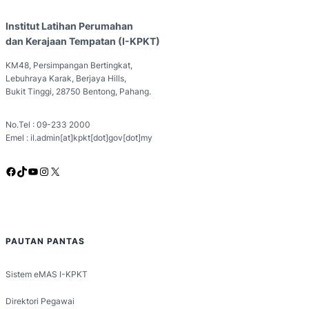
Institut Latihan Perumahan
dan Kerajaan Tempatan (I-KPKT)
KM48, Persimpangan Bertingkat,
Lebuhraya Karak, Berjaya Hills,
Bukit Tinggi, 28750 Bentong, Pahang.
No.Tel : 09-233 2000
Emel : il.admin[at]kpkt[dot]gov[dot]my
Facebook
TikTok
YouTube
Instagram
X
PAUTAN PANTAS
Sistem eMAS I-KPKT
Direktori Pegawai