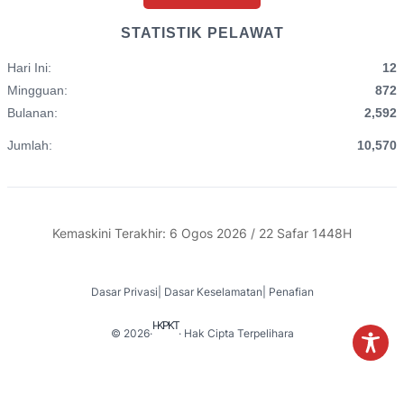
STATISTIK PELAWAT
Hari Ini:
12
Mingguan:
872
Bulanan:
2,592
Jumlah:
10,570
Kemaskini Terakhir: 6 Ogos 2026 / 22 Safar 1448H
Dasar Privasi
|
Dasar Keselamatan
|
Penafian
I-KPKT
© 2026
·
· Hak Cipta Terpelihara
English
Melayu