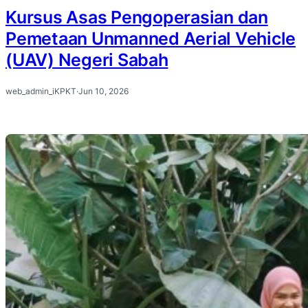
Kursus Asas Pengoperasian dan
Pemetaan Unmanned Aerial Vehicle
(UAV) Negeri Sabah
web_admin_iKPKT
·
Jun 10, 2026