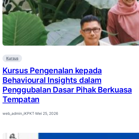
Kursus
Kursus Pengenalan kepada
Behavioural Insights dalam
Penggubalan Dasar Pihak Berkuasa
Tempatan
web_admin_iKPKT
·
Mei 25, 2026