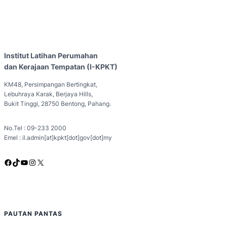
Institut Latihan Perumahan
dan Kerajaan Tempatan (I-KPKT)
KM48, Persimpangan Bertingkat,
Lebuhraya Karak, Berjaya Hills,
Bukit Tinggi, 28750 Bentong, Pahang.
No.Tel : 09-233 2000
Emel : il.admin[at]kpkt[dot]gov[dot]my
Facebook
TikTok
YouTube
Instagram
X
PAUTAN PANTAS