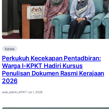
Kursus
Perkukuh Kecekapan Pentadbiran:
Warga I-KPKT Hadiri Kursus
Penulisan Dokumen Rasmi Kerajaan
2026
web_admin_iKPKT
·
Jul 1, 2026